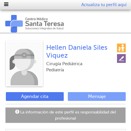
Actualiza tu perfil aquí
Hellen Daniela Siles
Viquez
Cirugía Pediátrica
Pediatría
Agendar cita
Mensaje
La información de este perfil es responsabilidad del
profesional