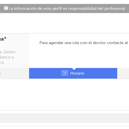
La información de este perfil es responsabilidad del profesional
sa*
Para agendar una cita con el doctor contacte a
s, Limón
blanco y
ca.
a
Horario