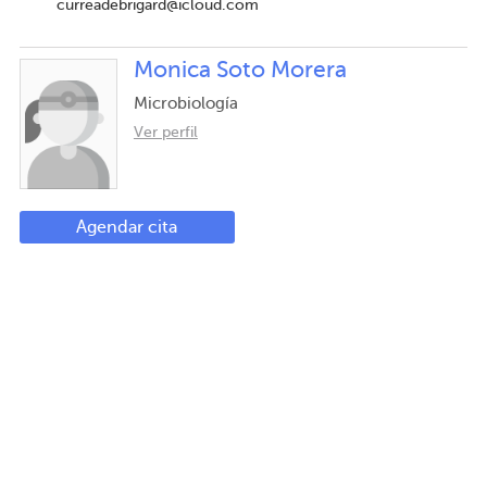
curreadebrigard@icloud.com
Monica Soto Morera
Microbiología
Ver perfil
Agendar cita
Centro Médico Santa Teresa*
Ricardo Muñoz Caldas
Cardiología
Ver perfil